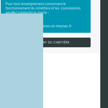
Pour tout renseignement concernant le
fonctionnement du cimétière et les concessions,
veuillez contacter la mairie :
Tél. 05 57 97 16 90
Courriel :
mairie@camblanes-et-meynac.fr
RÈGLEMENT DU CIMETIÈRE