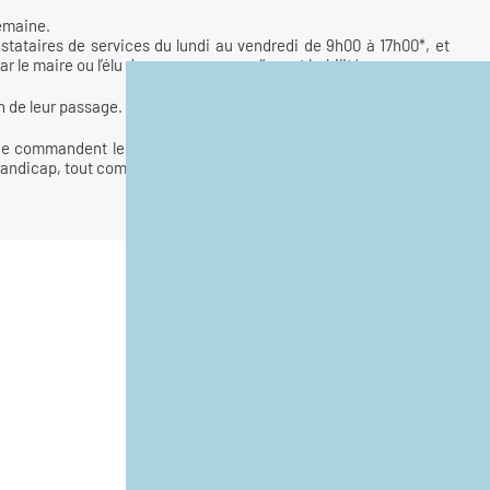
semaine.
stataires de services du lundi au vendredi de 9h00 à 17h00*, et
r le maire ou l’élu de permanence ou l’agent habilité.
n de leur passage.
e commandent les lieux. Les animaux sont interdits sur le site,
andicap, tout comme la nourriture et les boissons.