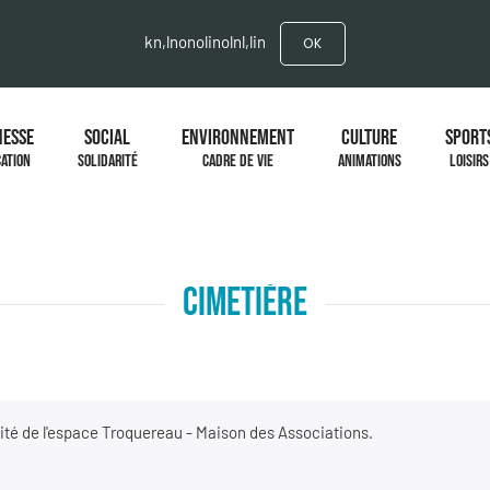
kn,lnonolinolnl,lin
OK
NESSE
SOCIAL
ENVIRONNEMENT
CULTURE
SPORT
ATION
SOLIDARITÉ
CADRE DE VIE
ANIMATIONS
LOISIRS
CIMETIÈRE
ité de l'espace Troquereau - Maison des Associations.