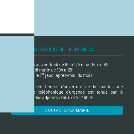
HORAIRES D'ACCUEIL DU PUBLIC
du lundi au vendredi de 9h à 12h et de 14h à 18h
le samedi matin de 10h à 12h
er
Fermée le 1
jeudi après-midi du mois
En dehors des heures d’ouverture de la mairie, une
permanence téléphonique d'urgence est tenue par le
maire ou un des adjoints : tél. 07 84 12 85 91.
CONTACTER LA MAIRIE