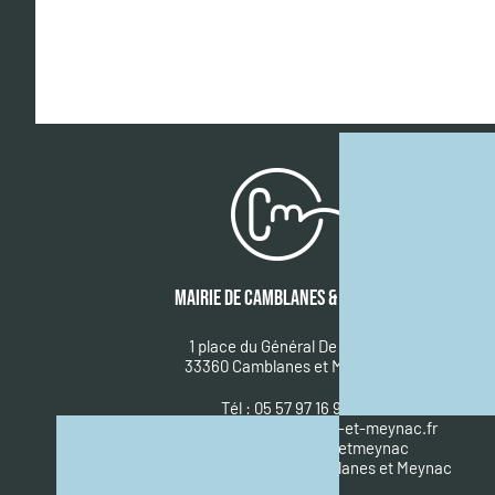
MAIRIE DE CAMBLANES & MEYNAC
1 place du Général De Gaulle
33360 Camblanes et Meynac
Tél : 05 57 97 16 90
Courriel :
mairie@camblanes-et-meynac.fr
Facebook :
@camblanesetmeynac
A
ppli mobile : IntraMuros Camblanes et Meynac