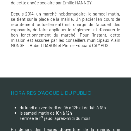
de cette année scolaire par
Emilie HANNOY
.
Depuis 2014, un marché hebdomadaire, le samedi matin,
se tient sur la place de la mairie. Un placier (en cours de
recrutement actuellement) est chargé de l'accueil des
exposants, de faire appliquer le règlement et d'assurer le
bon fonctionnement du marché. Pour l'instant, cette
mission est assurée par les conseillers municipaux Alain
MONGET, Hubert DARON et Pierre-Edouard CAMPOS.
HORAIRES D'ACCUEIL DU PUBLIC
du lundi au vendredi de 9h à 12h et de 14h à 18h
le samedi matin de 10h à 12h
er
Fermée le 1
jeudi après-midi du mois
En dehors des heures d’ouverture de la mairie, une