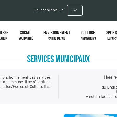
kn,lnonolinolnl,lin
OK
NESSE
SOCIAL
ENVIRONNEMENT
CULTURE
SPORT
ATION
SOLIDARITÉ
CADRE DE VIE
ANIMATIONS
LOISIRS
SERVICES MUNICIPAUX
n fonctionnement des services
Horaires
e la commune. Il se répartit en
ration/Ecoles et Culture. Il se
du lundi 
A noter : l'accueil 