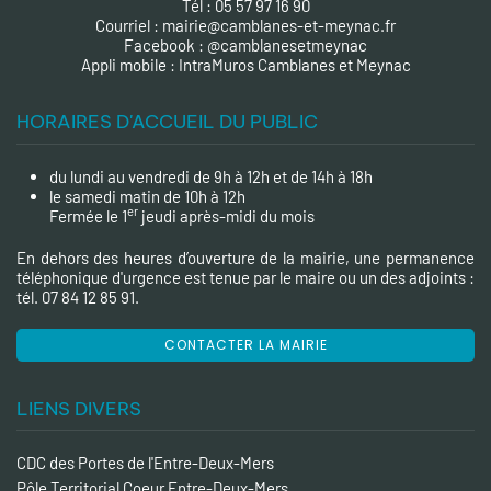
Tél : 05 57 97 16 90
Courriel :
mairie@camblanes-et-meynac.fr
Facebook :
@camblanesetmeynac
A
ppli mobile : IntraMuros Camblanes et Meynac
HORAIRES D'ACCUEIL DU PUBLIC
du lundi au vendredi de 9h à 12h et de 14h à 18h
le samedi matin de 10h à 12h
er
Fermée le 1
jeudi après-midi du mois
En dehors des heures d’ouverture de la mairie, une permanence
téléphonique d'urgence est tenue par le maire ou un des adjoints :
tél. 07 84 12 85 91.
CONTACTER LA MAIRIE
LIENS DIVERS
CDC des Portes de l'Entre-Deux-Mers
Pôle Territorial Coeur Entre-Deux-Mers