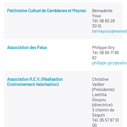
Patrimoine Cultuel de Camblanes et Meynac
Bernadette
Youx
Tél. 06 65 28
30 10
bernayoux@wanado
Association des Palus
Philippe Giry
Tél. 06 66 71 85
82
philippe.giry@yaho
Association R.E.V. (Réalisation
Christine
Environnement Valorisation)
Vaillier
(Présidente)
Laetitia
Gouyou
(directrice)
3 chemin de
Seguin
Tél. 05 57 97 10
00