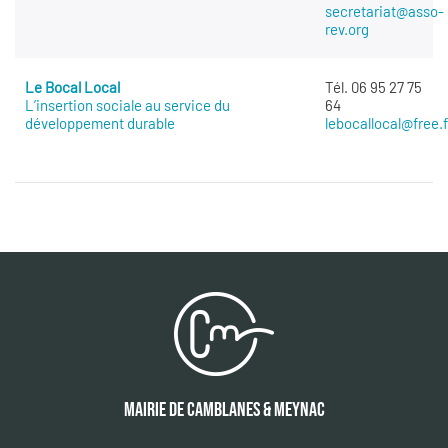
secretariat@asso-
rev.org
Le Bocal Local
Tél. 06 95 27 75
L’insertion sociale au service du
64
développement durable
lebocallocal@free.f
MAIRIE DE CAMBLANES & MEYNAC