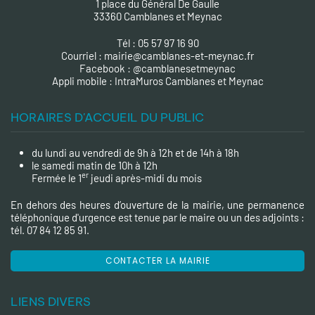
1 place du Général De Gaulle
33360 Camblanes et Meynac
Tél : 05 57 97 16 90
Courriel :
mairie@camblanes-et-meynac.fr
Facebook :
@camblanesetmeynac
A
ppli mobile : IntraMuros Camblanes et Meynac
HORAIRES D'ACCUEIL DU PUBLIC
du lundi au vendredi de 9h à 12h et de 14h à 18h
le samedi matin de 10h à 12h
er
Fermée le 1
jeudi après-midi du mois
En dehors des heures d’ouverture de la mairie, une permanence
téléphonique d'urgence est tenue par le maire ou un des adjoints :
tél. 07 84 12 85 91.
CONTACTER LA MAIRIE
LIENS DIVERS