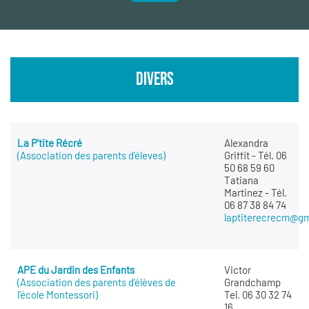
DIVERS
La P'tite Récré
Alexandra
(Association des parents d'éleves)
Griffit - Tél. 06
50 68 59 60
Tatiana
Martinez - Tél.
06 87 38 84 74
laptiterecrecm@g
APE du Jardin des Enfants
Victor
(Association des parents d'élèves de
Grandchamp
l'école Montessori)
Tel. 06 30 32 74
16