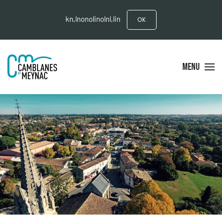
kn,lnonolinolnl,lin
OK
MENU